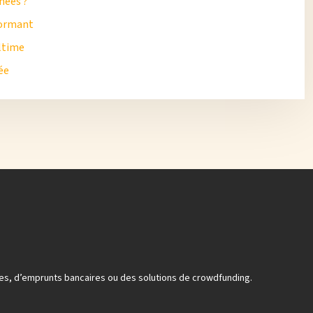
nées ?
rformant
ultime
ée
opres, d’emprunts bancaires ou des solutions de crowdfunding.