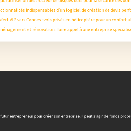
uoi utiliser un destructeur de disques durs pour la sécurité des don
ctionnalités indispensables d’un logiciel de création de devis pe
fert VIP vers Cannes : vols privés en hélicoptère pour un confort 
ménagement et rénovation : faire appel à une entreprise spécialis
t futur entrepreneur pour créer son entreprise. Il peut s’agir de fonds pr