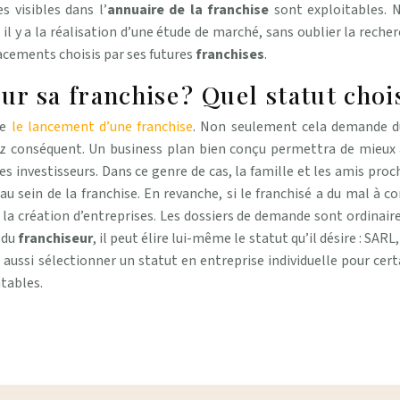
 visibles dans l’
annuaire de la franchise
sont exploitables. 
l y a la réalisation d’une étude de marché, sans oublier la recherc
acements choisis par ses futures
franchises
.
 sa franchise ? Quel statut chois
ue
le lancement d’une franchise
.
Non seulement cela demande du 
 conséquent. Un business plan bien conçu permettra de mieux app
 investisseurs. Dans ce genre de cas, la famille et les amis proch
u sein de la franchise. En revanche, si le franchisé a du mal à co
la création d’entreprises. Les dossiers de demande sont ordinair
 du
franchiseur
, il peut élire lui-même le statut qu’il désire : SA
aussi sélectionner un statut en entreprise individuelle pour certai
ntables.