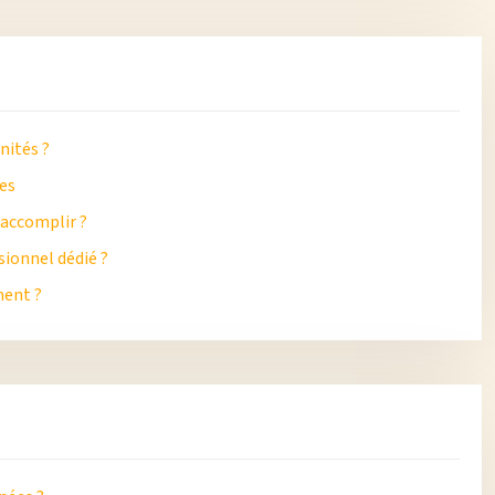
nités ?
ues
 accomplir ?
ionnel dédié ?
ment ?